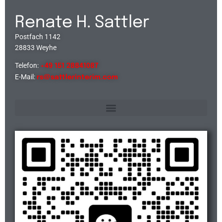
Renate H. Sattler
Postfach 1142
28833 Weyhe
Telefon:
+49 151 28841087
E-Mail:
rs@sattlerinterim.com