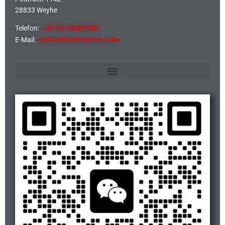
28833 Weyhe
Telefon:
+49 151 28841087
E-Mail:
rs@sattlerinterim.com