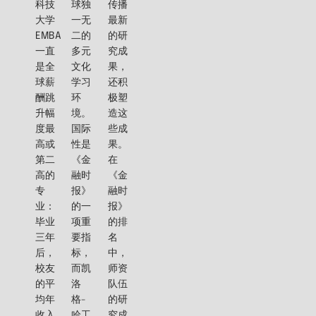
科技
球独
传播
大学
一无
最新
EMBA
二的
的研
一直
多元
究成
是全
文化
果，
球薪
学习
还积
酬跳
环
极塑
升幅
境。
造这
度最
国际
些成
高或
性是
果。
第二
《金
在
高的
融时
《金
专
报》
融时
业：
的一
报》
毕业
项重
的排
三年
要指
名
后，
标，
中，
校友
而凯
师资
的平
洛
队伍
均年
格-
的研
收入
哈工
究成