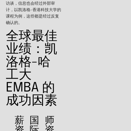
访谈，信息也会经过外部审
计，以凯洛格-香港科技大学的
课程为例，这些都是经过反复
确认的。
全球最佳
业绩：凯
洛格-哈
工大
EMBA 的
成功因素
薪
国
师
资
际
资、