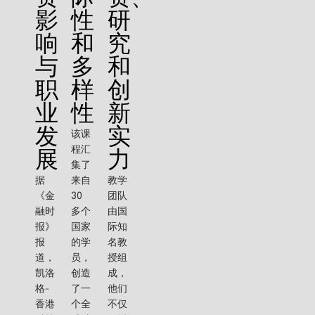
影
性
研
响
和
究
与
多
和
职
样
创
业
性
新
发
实
该课
程汇
展
力
集了
据
来自
教学
《金
30
团队
融时
多个
由国
报》
国家
际知
报
的学
名教
道，
员，
授组
凯洛
创造
成，
格-
了一
他们
香港
个全
不仅